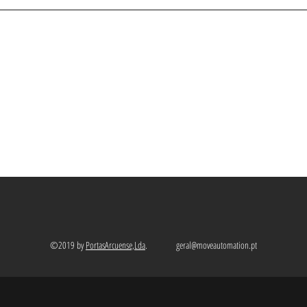
©2019 by
PortasArcuense,Lda
.
geral@moveautomation.pt