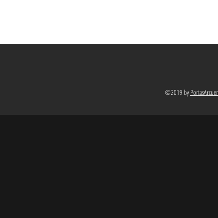
©2019 by
PortasArcue