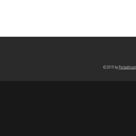
©2019 by
PortasArcue