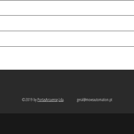
©2019 by
PortasArcuense,Lda
.
geral@moveautomation.pt