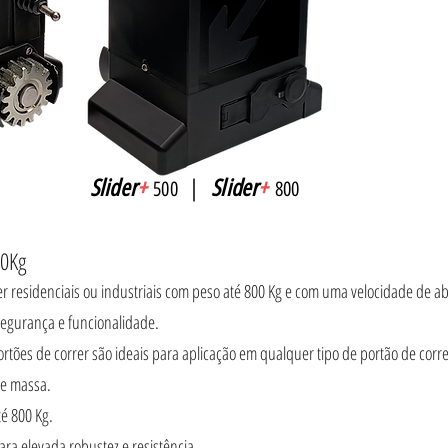
Slider
+
|
Slider
+
500
800
00Kg
rer residenciais ou industriais com peso até 800 Kg e com uma velocidade de
 segurança e funcionalidade.
rtões de correr são ideais para aplicação em qualquer tipo de portão de corr
 e massa.
té 800 Kg.
ra elevada robustez e resistência